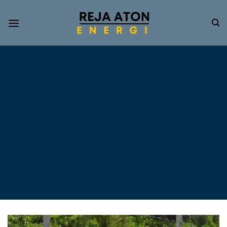
Informasi
Terkini
Energi
Terbarukan
Tentang Pompa Air
Tenaga Surya dan PLTS
Atap