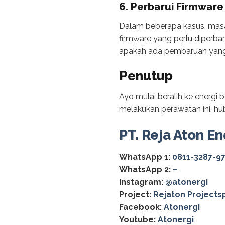
6. Perbarui Firmwar
Dalam beberapa kasus, masa
firmware yang perlu diperbar
apakah ada pembaruan yang
Penutup
Ayo mulai beralih ke energi 
melakukan perawatan ini, hu
PT. Reja Aton En
WhatsApp 1:
0811-3287-9
WhatsApp 2:
–
Instagram:
@‌atonergi
Project:
Rejaton Projects
Facebook:
Atonergi
Youtube:
Atonergi