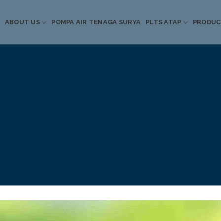
ABOUT US
POMPA AIR TENAGA SURYA
PLTS ATAP
PRODU
Informasi Terkini
Energi Terbarukan
 Pompa Air Tenaga S
PLTS Atap