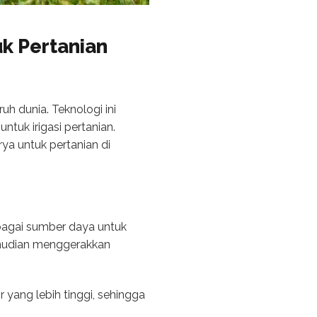
uk Pertanian
uh dunia. Teknologi ini
tuk irigasi pertanian.
ya untuk pertanian di
bagai sumber daya untuk
kemudian menggerakkan
 yang lebih tinggi, sehingga