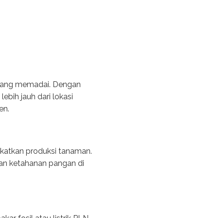
i yang memadai. Dengan
ebih jauh dari lokasi
en.
gkatkan produksi tanaman.
an ketahanan pangan di