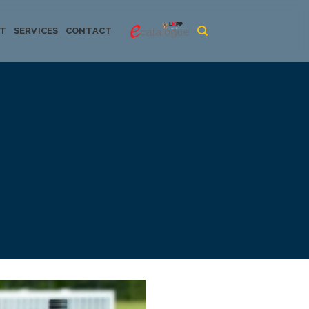
CT
SERVICES
CONTACT
urya dan