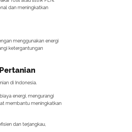
r fosil atau listrik PLN.
onal dan meningkatkan
Dengan menggunakan energi
angi ketergantungan
Pertanian
ian di Indonesia.
biaya energi, mengurangi
dapat membantu meningkatkan
sien dan terjangkau,