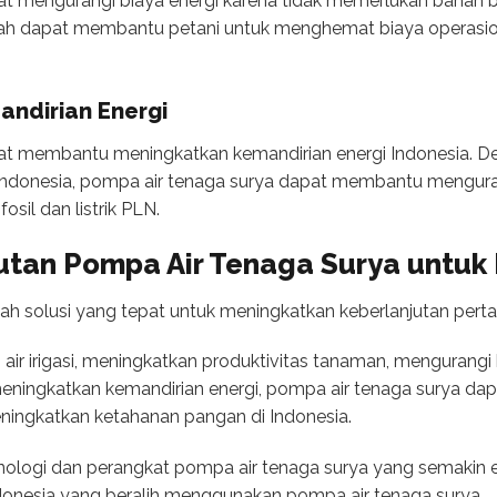
 mengurangi biaya energi karena tidak memerlukan bahan baka
ndah dapat membantu petani untuk menghemat biaya operasi
andirian Energi
at membantu meningkatkan kemandirian energi Indonesia. 
Indonesia, pompa air tenaga surya dapat membantu mengur
sil dan listrik PLN.
utan Pompa Air Tenaga Surya
untuk 
ah solusi yang tepat untuk meningkatkan keberlanjutan pertan
ir irigasi, meningkatkan produktivitas tanaman, mengurangi 
meningkatkan kemandirian energi, pompa air tenaga surya 
ningkatkan ketahanan pangan di Indonesia.
ogi dan perangkat pompa air tenaga surya yang semakin efi
donesia yang beralih menggunakan pompa air tenaga surya.