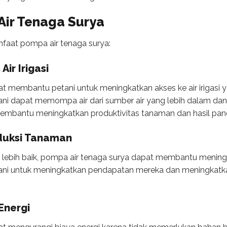
ir Tenaga Surya
faat pompa air tenaga surya:
Air Irigasi
at membantu petani untuk meningkatkan akses ke air irigas
ni dapat memompa air dari sumber air yang lebih dalam dan l
membantu meningkatkan produktivitas tanaman dan hasil pan
duksi Tanaman
ng lebih baik, pompa air tenaga surya dapat membantu menin
ani untuk meningkatkan pendapatan mereka dan meningkatk
Energi