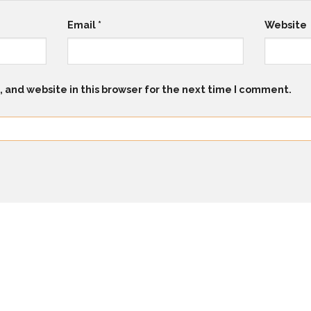
Email
*
Website
 and website in this browser for the next time I comment.