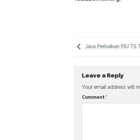
Jasa Perbaikan PJU TS 
Leave a Reply
Your email address will n
Comment
*