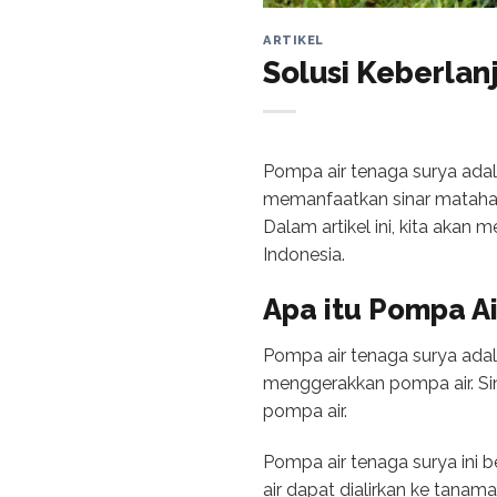
ARTIKEL
Solusi Keberlan
Pompa air tenaga surya adala
memanfaatkan sinar matahari
Dalam artikel ini, kita aka
Indonesia.
Apa itu Pompa A
Pompa air tenaga surya ada
menggerakkan pompa air. Sin
pompa air.
Pompa air tenaga surya ini 
air dapat dialirkan ke tanam