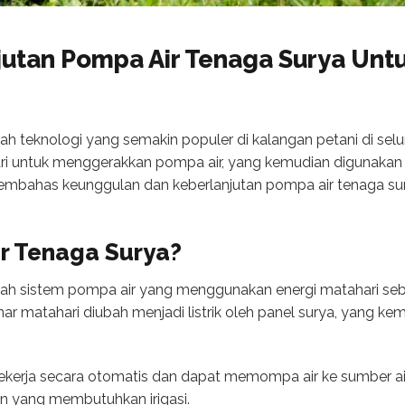
jutan Pompa Air Tenaga Surya Unt
h teknologi yang semakin populer di kalangan petani di selur
 untuk menggerakkan pompa air, yang kemudian digunakan un
n membahas keunggulan dan keberlanjutan pompa air tenaga sur
ir Tenaga Surya?
lah sistem pompa air yang menggunakan energi matahari se
ar matahari diubah menjadi listrik oleh panel surya, yang 
bekerja secara otomatis dan dapat memompa air ke sumber air
an yang membutuhkan irigasi.