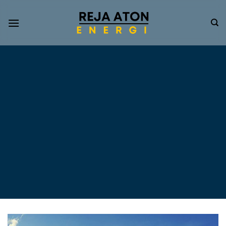
Informasi
Terkini
Energi
Terbarukan
Tentang Pompa Air
Tenaga Surya dan PLTS
Atap