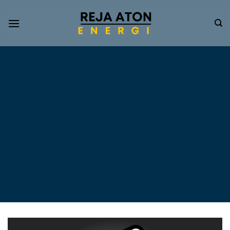
Informasi
Terkini
Energi
Terbarukan
Tentang Pompa Air
Tenaga Surya dan PLTS
Atap