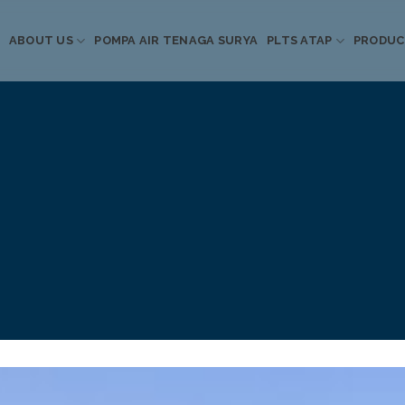
ABOUT US
POMPA AIR TENAGA SURYA
PLTS ATAP
PRODU
Informasi Terkini
Energi Terbarukan
 Pompa Air Tenaga S
PLTS Atap