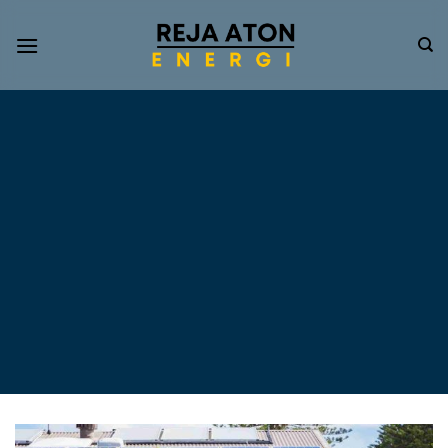
Informasi
Terkini
Energi
Terbarukan
Tentang Pompa Air
Tenaga Surya dan PLTS
Atap