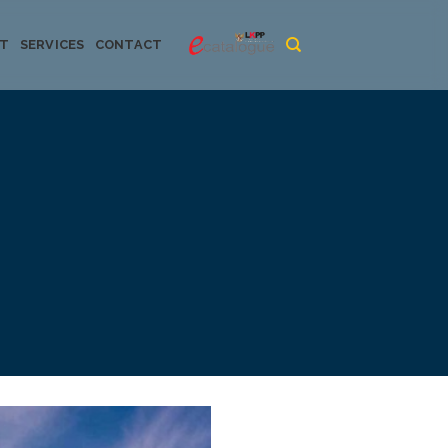
CT
SERVICES
CONTACT
urya dan