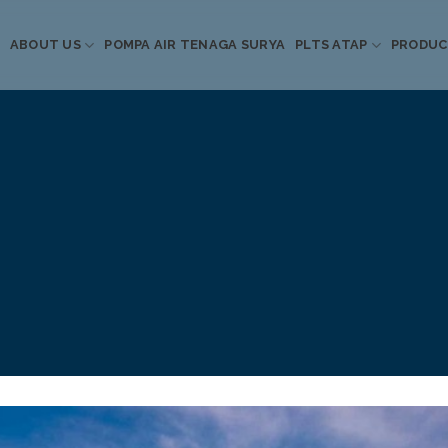
ABOUT US
POMPA AIR TENAGA SURYA
PLTS ATAP
PRODU
Informasi Terkini
Energi Terbarukan
 Pompa Air Tenaga S
PLTS Atap