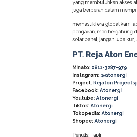
yang membutuhkan akses air
juga berperan dalam mempro
memasuki era global kami ad
pengairan, mari bergabung
solar panel, jangan lupa kun
PT. Reja Aton En
Minato
:
0811-3287-979
Instagram:
@‌atonergi
Project:
Rejaton Projects
Facebook:
Atonergi
Youtube:
Atonergi
Tiktok:
Atonergi
Tokopedia:
Atonergi
Shopee:
Atonergi
Penulis: Tapir