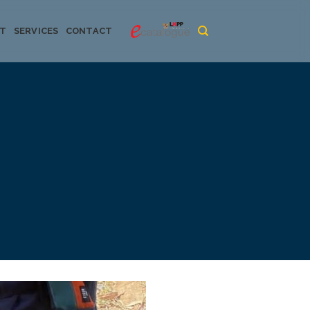
CT
SERVICES
CONTACT
urya dan