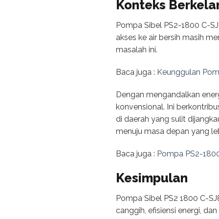
Konteks Berkela
Pompa Sibel PS2-1800 C-SJ8
akses ke air bersih masih m
masalah ini.
Baca juga :
Keunggulan Pomp
Dengan mengandalkan energi
konvensional. Ini berkontrib
di daerah yang sulit dijangk
menuju masa depan yang lebi
Baca juga :
Pompa PS2-1800 C
Kesimpulan
Pompa Sibel PS2 1800 C-SJ8-
canggih, efisiensi energi, d