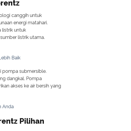
rentz
ologi canggih untuk
gunaan energi matahari.
istrik untuk
sumber listrik utama.
Lebih Baik
gi pompa submersible.
ang dangkal. Pompa
an akses ke air bersih yang
h Anda
entz Pilihan