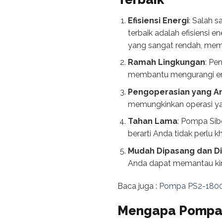
Efisiensi Energi
: Salah 
terbaik adalah efisiensi 
yang sangat rendah, mem
Ramah Lingkungan
: Pe
membantu mengurangi emis
Pengoperasian yang A
memungkinkan operasi yan
Tahan Lama
: Pompa Sibe
berarti Anda tidak perlu 
Mudah Dipasang dan D
Anda dapat memantau ki
Baca juga :
Pompa PS2-1800 C
Mengapa Pompa S