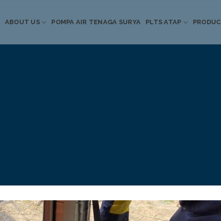
ABOUT US
POMPA AIR TENAGA SURYA
PLTS ATAP
PRODU
Informasi Terkini
Energi Terbarukan
 Pompa Air Tenaga S
PLTS Atap