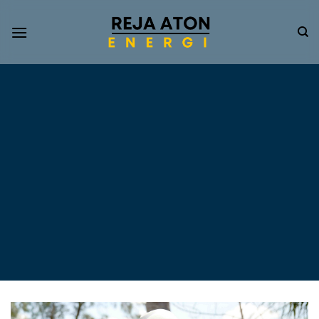
Informasi
Terkini
Energi
Terbarukan
Tentang Pompa Air
Tenaga Surya dan PLTS
Atap