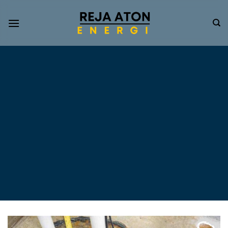
Informasi
Terkini
Energi
Terbarukan
Tentang Pompa Air
Tenaga Surya dan PLTS
Atap