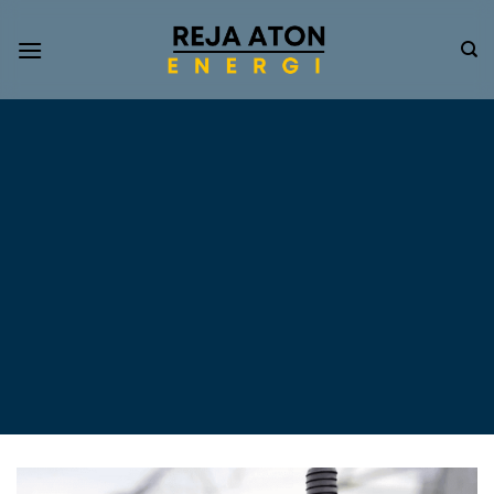
Informasi
Terkini
Energi
Terbarukan
Tentang Pompa Air
Tenaga Surya dan PLTS
Atap