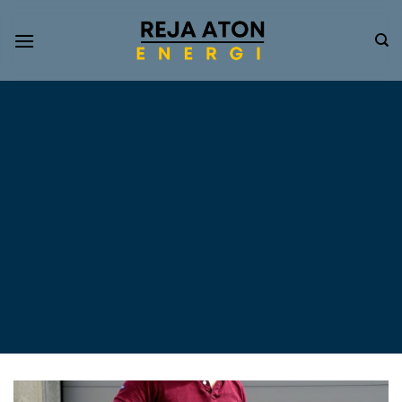
Informasi
Terkini
Energi
Terbarukan
Tentang Pompa Air
Tenaga Surya dan PLTS
Atap