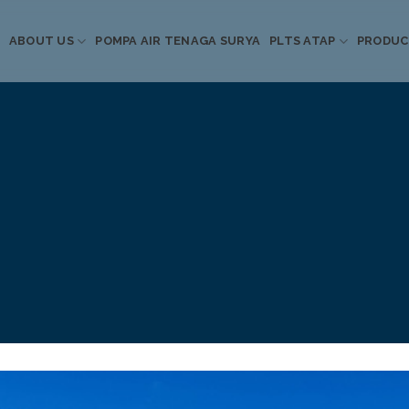
ABOUT US
POMPA AIR TENAGA SURYA
PLTS ATAP
PRODU
Informasi Terkini
Energi Terbarukan
 Pompa Air Tenaga S
PLTS Atap