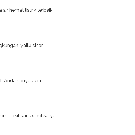
ir hemat listrik terbaik
kungan, yaitu sinar
mit. Anda hanya perlu
membersihkan panel surya