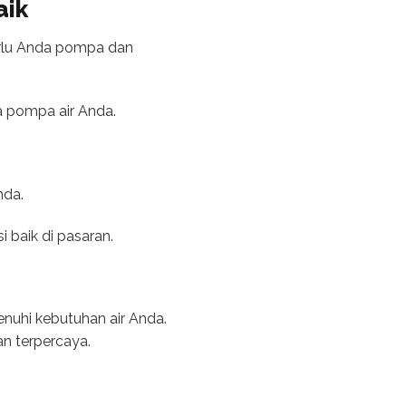
aik
erlu Anda pompa dan
a pompa air Anda.
nda.
i baik di pasaran.
enuhi kebutuhan air Anda.
n terpercaya.