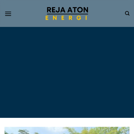
Informasi
Terkini
Energi
Terbarukan
Tentang Pompa Air
Tenaga Surya dan PLTS
Atap