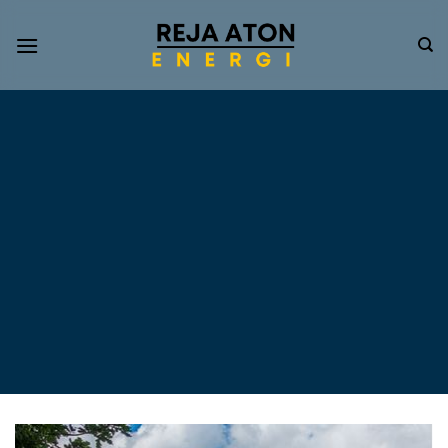
Informasi
Terkini
Energi
Terbarukan
Tentang Pompa Air
Tenaga Surya dan PLTS
Atap