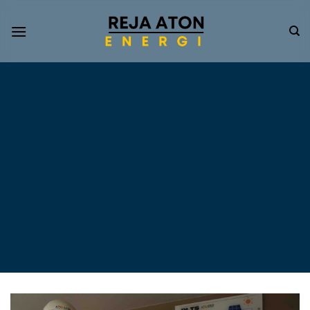
Informasi
Terkini
Energi
Terbarukan
Tentang Pompa Air
Tenaga Surya dan PLTS
Atap