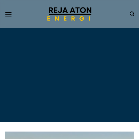
Informasi
Terkini
Energi
Terbarukan
Tentang Pompa Air
Tenaga Surya dan PLTS
Atap