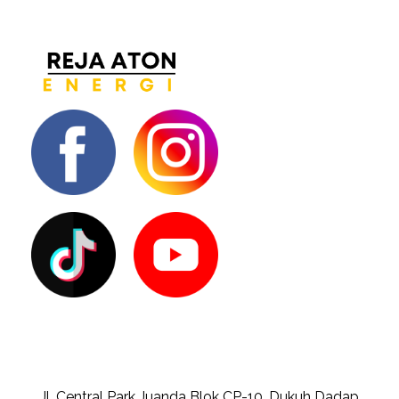
Jl. Central Park Juanda Blok CP-10, Dukuh Dadap,