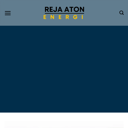
Informasi
Terkini
Energi
Terbarukan
Tentang Pompa Air
Tenaga Surya dan PLTS
Atap