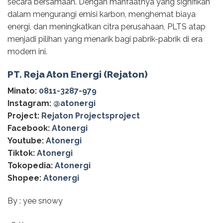
secara bersamaan. Dengan manfaatnya yang signifikan
dalam mengurangi emisi karbon, menghemat biaya
energi, dan meningkatkan citra perusahaan, PLTS atap
menjadi pilihan yang menarik bagi pabrik-pabrik di era
modern ini.
PT. Reja Aton Energi (Rejaton)
Minato:
0811-3287-979
Instagram:
@‌atonergi
Project:
Rejaton Projectsproject
Facebook:
Atonergi
Youtube:
Atonergi
Tiktok:
Atonergi
Tokopedia:
Atonergi
Shopee:
Atonergi
By : yee snowy