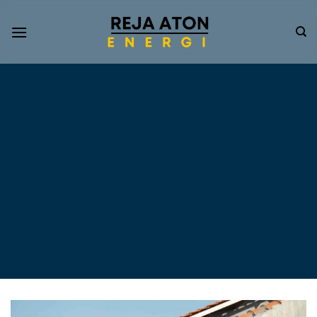
Informasi
Terkini
Energi
Terbarukan
Tentang Pompa Air
Tenaga Surya dan PLTS
Atap