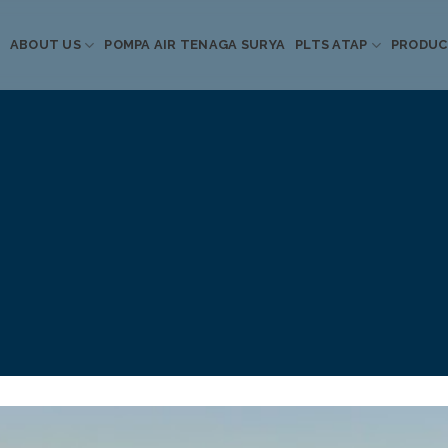
ABOUT US
POMPA AIR TENAGA SURYA
PLTS ATAP
PRODU
Informasi Terkini
Energi Terbarukan
 Pompa Air Tenaga S
PLTS Atap