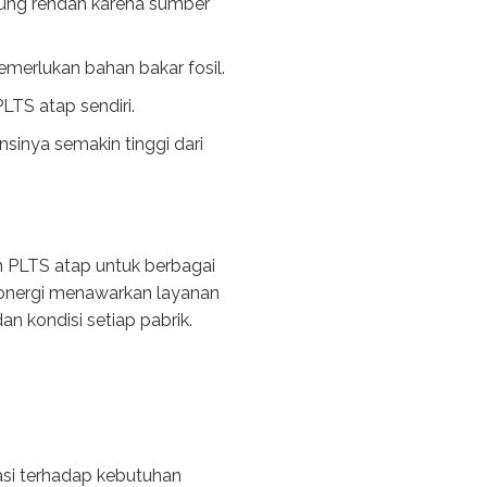
erung rendah karena sumber
merlukan bahan bakar fosil.
LTS atap sendiri.
nsinya semakin tinggi dari
n PLTS atap untuk berbagai
Atonergi menawarkan layanan
n kondisi setiap pabrik.
uasi terhadap kebutuhan