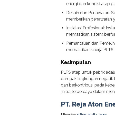
energi dan kondisi atap pa
Desain dan Penawaran: Se
memberikan penawaran y
Instalasi Profesional: Ins
memastikan sistem berfun
Pemantauan dan Pemeliha
memastikan kinerja PLTS 
Kesimpulan
PLTS atap untuk pabrik adal
dampak lingkungan negatif. 
dan berkontribusi pada keb
mitra terpercaya dalam meng
PT. Reja Aton En
Minato:
0811-3287-979