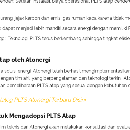
endah: Setelah instalasi, biaya operasional PLTS atap cend
angi jejak karbon dan emisi gas rumah kaca karena tidak me
k dapat menjadi lebih mandiri secara energi dengan memiliki P
nggi: Teknologi PLTS terus berkembang sehingga tingkat efisie
tap oleh Atonergi
 solusi energi, Atonergi telah berhasil mengimplementasika
. Dengan tim ahli yang berpengalaman dan teknologi terkini, 
i, dan pemeliharaan PLTS atap yang sesuai dengan kebutuhan da
alog PLTS Atonergi Terbaru Disini
tuk Mengadopsi PLTS Atap
Tim teknis dari Atonergi akan melakukan konsultasi dan eval