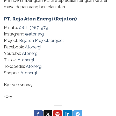
Mempertimbangkan PLTS atap adalah langkah ke arah
masa depan yang berkelanjutan.
PT. Reja Aton Energi (Rejaton)
Minato:
0811-3287-979
Instagram:
@‌atonergi
Project:
Rejaton Projectsproject
Facebook:
Atonergi
Youtube:
Atonergi
Tiktok:
Atonergi
Tokopedia:
Atonergi
Shopee:
Atonergi
By : yee snowy
-c-y