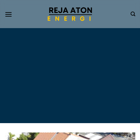
Informasi
Terkini
Energi
Terbarukan
Tentang Pompa Air
Tenaga Surya dan PLTS
Atap