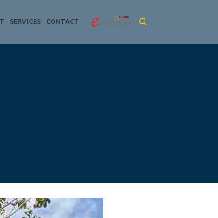
CT
SERVICES
CONTACT
urya dan