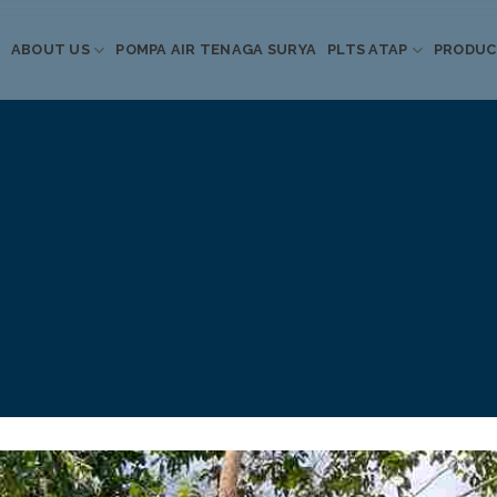
ABOUT US
POMPA AIR TENAGA SURYA
PLTS ATAP
PRODU
Informasi Terkini
Energi Terbarukan
 Pompa Air Tenaga S
PLTS Atap