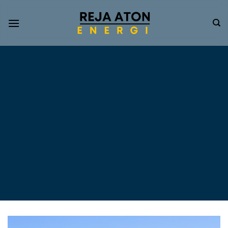
Informasi
Terkini
Energi
Terbarukan
Tentang Pompa Air
Tenaga Surya dan PLTS
Atap