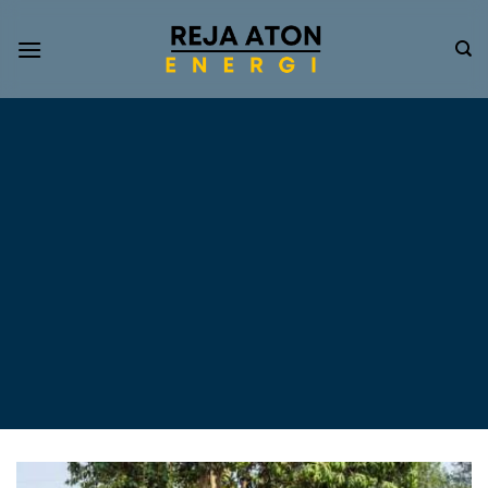
Informasi
Terkini
Energi
Terbarukan
Tentang Pompa Air
Tenaga Surya dan PLTS
Atap