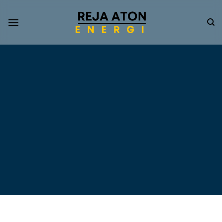
Informasi
Terkini
Energi
Terbarukan
Tentang Pompa Air
Tenaga Surya dan PLTS
Atap