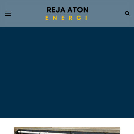
Informasi
Terkini
Energi
Terbarukan
Tentang Pompa Air
Tenaga Surya dan PLTS
Atap