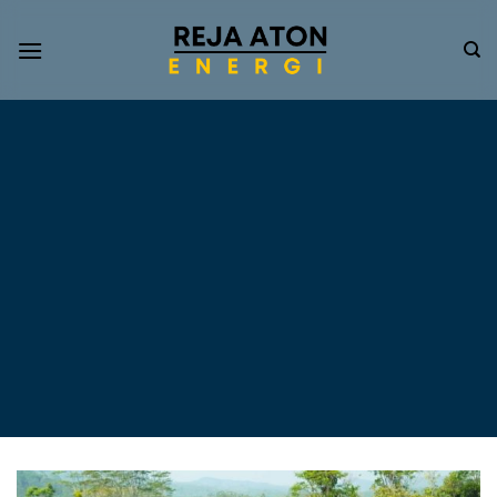
Informasi
Terkini
Energi
Terbarukan
Tentang Pompa Air
Tenaga Surya dan PLTS
Atap