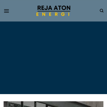
Informasi
Terkini
Energi
Terbarukan
Tentang Pompa Air
Tenaga Surya dan PLTS
Atap