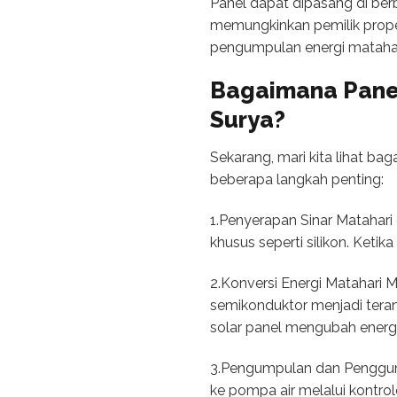
Panel dapat dipasang di berb
memungkinkan pemilik prope
pengumpulan energi matahar
Bagaimana Panel
Surya?
Sekarang, mari kita lihat ba
beberapa langkah penting:
1.Penyerapan Sinar Matahari 
khusus seperti silikon. Ketik
2.Konversi Energi Matahari Me
semikonduktor menjadi teran
solar panel mengubah energi 
3.Pengumpulan dan Penggunaan
ke pompa air melalui kontro