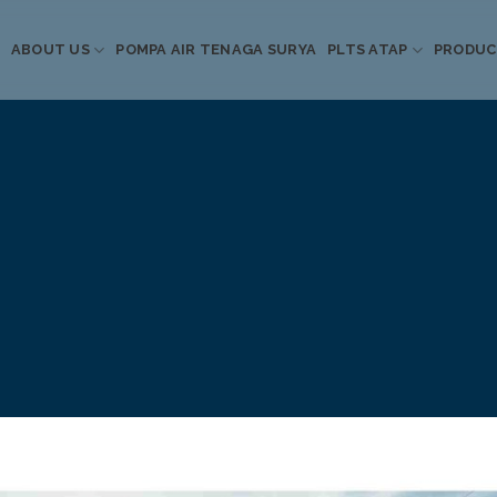
ABOUT US
POMPA AIR TENAGA SURYA
PLTS ATAP
PRODU
Informasi Terkini
Energi Terbarukan
 Pompa Air Tenaga S
PLTS Atap