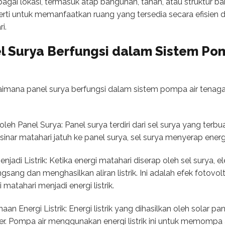
agai lokasi, termasuk atap bangunan, tanah, atau struktur bant
rti untuk memanfaatkan ruang yang tersedia secara efisien
i.
 Surya Berfungsi dalam Sistem Po
gaimana panel surya berfungsi dalam sistem pompa air tenaga 
oleh Panel Surya: Panel surya terdiri dari sel surya yang terb
a sinar matahari jatuh ke panel surya, sel surya menyerap energi
njadi Listrik: Ketika energi matahari diserap oleh sel surya,
gsang dan menghasilkan aliran listrik. Ini adalah efek fotov
matahari menjadi energi listrik.
 Energi Listrik: Energi listrik yang dihasilkan oleh solar pa
ler. Pompa air menggunakan energi listrik ini untuk memompa 