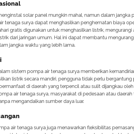
asional
menginstal solar panel mungkin mahal, namun dalam jangka 
r tenaga surya dapat menghasilkan penghematan biaya opera
tahari gratis digunakan untuk menghasilkan listrik, menguran
trik dari jaringan umum. Hal ini dapat membantu mengurangi 
am jangka waktu yang lebih lama.
i
lam sistem pompa air tenaga surya memberikan kemandirian 
kan listrik secara mandiri, pengguna tidak perlu bergantung p
ermanfaat di daerah yang terpencil atau sulit dijangkau oleh in
pompa air tenaga surya, masyarakat di pedesaan atau daerah t
r tanpa mengandalkan sumber daya luar.
asangan
mpa air tenaga surya juga menawarkan fleksibilitas pemasang