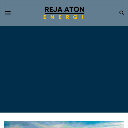
Informasi
Terkini
Energi
Terbarukan
Tentang Pompa Air
Tenaga Surya dan PLTS
Atap