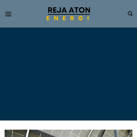
Informasi
Terkini
Energi
Terbarukan
Tentang Pompa Air
Tenaga Surya dan PLTS
Atap