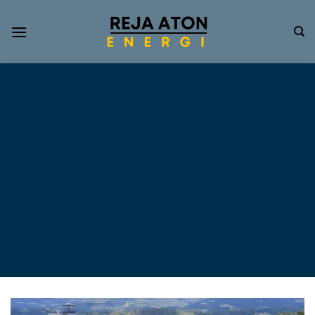
Informasi
Terkini
Energi
Terbarukan
Tentang Pompa Air
Tenaga Surya dan PLTS
Atap