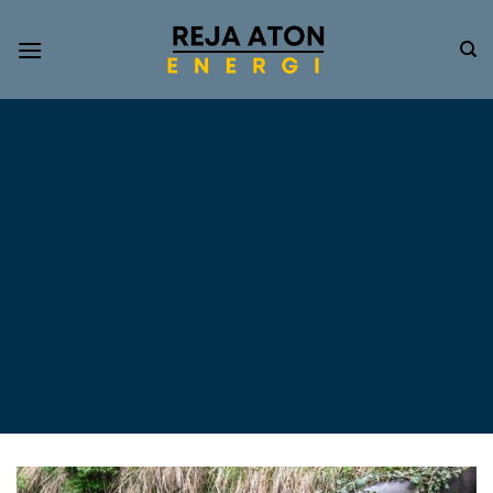
Informasi
Terkini
Energi
Terbarukan
Tentang Pompa Air
Tenaga Surya dan PLTS
Atap