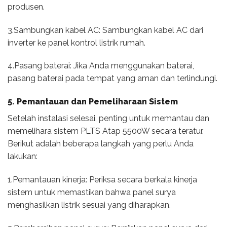
produsen.
3.Sambungkan kabel AC: Sambungkan kabel AC dari
inverter ke panel kontrol listrik rumah.
4.Pasang baterai: Jika Anda menggunakan baterai,
pasang baterai pada tempat yang aman dan terlindungi.
5. Pemantauan dan Pemeliharaan Sistem
Setelah instalasi selesai, penting untuk memantau dan
memelihara sistem PLTS Atap 5500W secara teratur.
Berikut adalah beberapa langkah yang perlu Anda
lakukan:
1.Pemantauan kinerja: Periksa secara berkala kinerja
sistem untuk memastikan bahwa panel surya
menghasilkan listrik sesuai yang diharapkan.