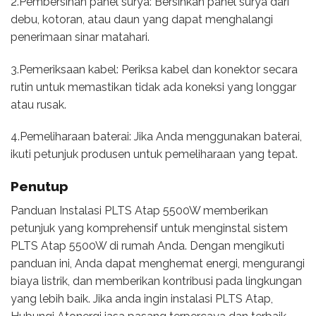
2.Pembersihan panel surya: Bersihkan panel surya dari
debu, kotoran, atau daun yang dapat menghalangi
penerimaan sinar matahari.
3.Pemeriksaan kabel: Periksa kabel dan konektor secara
rutin untuk memastikan tidak ada koneksi yang longgar
atau rusak.
4.Pemeliharaan baterai: Jika Anda menggunakan baterai,
ikuti petunjuk produsen untuk pemeliharaan yang tepat.
Penutup
Panduan Instalasi PLTS Atap 5500W memberikan
petunjuk yang komprehensif untuk menginstal sistem
PLTS Atap 5500W di rumah Anda. Dengan mengikuti
panduan ini, Anda dapat menghemat energi, mengurangi
biaya listrik, dan memberikan kontribusi pada lingkungan
yang lebih baik. Jika anda ingin instalasi PLTS Atap,