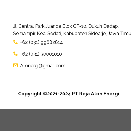
Jl. Central Park Juanda Blok CP-10, Dukuh Dadap,
Semampir, Kec. Sedati, Kabupaten Sidoarjo, Jawa Timu
+62 (031) 99682814
+62 (031) 30001010
Atonergi@gmail.com
Copyright ©2021-2024 PT Reja Aton Energi.