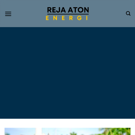
Informasi
Terkini
Energi
Terbarukan
Tentang Pompa Air
Tenaga Surya dan PLTS
Atap