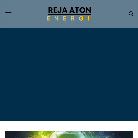
Informasi
Terkini
Energi
Terbarukan
Tentang Pompa Air
Tenaga Surya dan PLTS
Atap