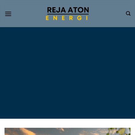
Informasi
Terkini
Energi
Terbarukan
Tentang Pompa Air
Tenaga Surya dan PLTS
Atap