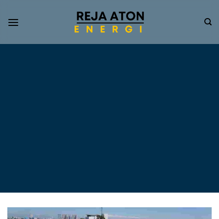
Informasi
Terkini
Energi
Terbarukan
Tentang Pompa Air
Tenaga Surya dan PLTS
Atap