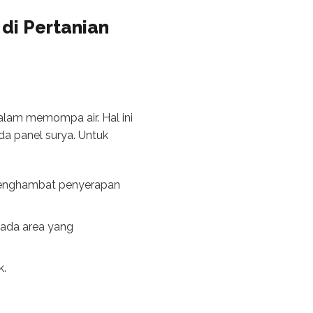
di Pertanian
alam memompa air. Hal ini
da panel surya. Untuk
t menghambat penyerapan
pada area yang
k.