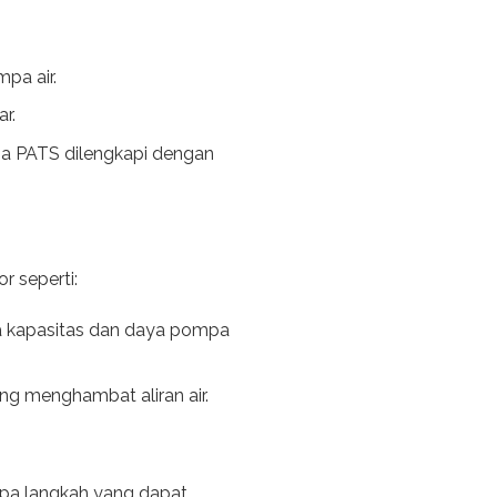
pa air.
r.
pa PATS dilengkapi dengan
r seperti:
sa kapasitas dan daya pompa
ang menghambat aliran air.
apa langkah yang dapat