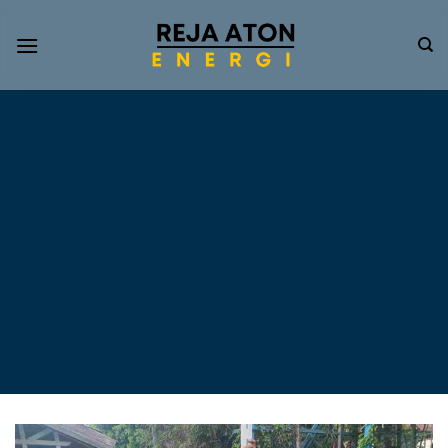
Informasi
Terkini
Energi
Terbarukan
Tentang Pompa Air
Tenaga Surya dan PLTS
Atap