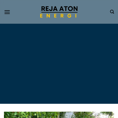
Informasi
Terkini
Energi
Terbarukan
Tentang Pompa Air
Tenaga Surya dan PLTS
Atap