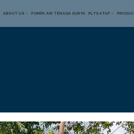
ABOUT US
POMPA AIR TENAGA SURYA
PLTS ATAP
PRODU
Informasi Terkini
Energi Terbarukan
 Pompa Air Tenaga S
PLTS Atap