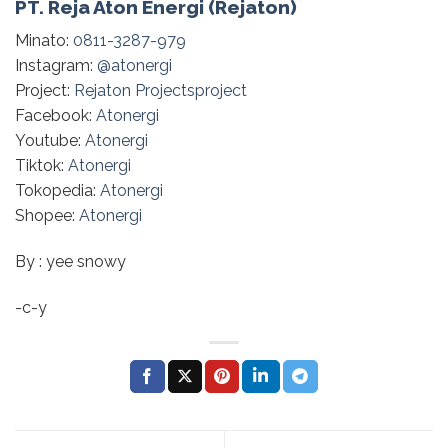
PT. Reja Aton Energi (Rejaton)
Minato:
0811-3287-979
Instagram:
@‌atonergi
Project:
Rejaton Projectsproject
Facebook:
Atonergi
Youtube:
Atonergi
Tiktok:
Atonergi
Tokopedia:
Atonergi
Shopee:
Atonergi
By : yee snowy
-c-y