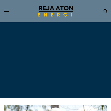
Informasi
Terkini
Energi
Terbarukan
Tentang Pompa Air
Tenaga Surya dan PLTS
Atap