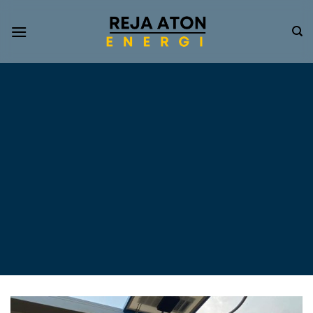
Informasi
Terkini
Energi
Terbarukan
Tentang Pompa Air
Tenaga Surya dan PLTS
Atap