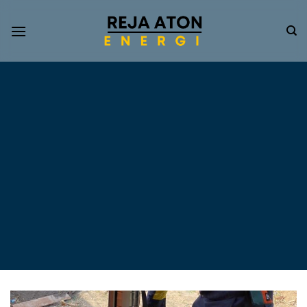
Informasi
Terkini
Energi
Terbarukan
Tentang Pompa Air
Tenaga Surya dan PLTS
Atap