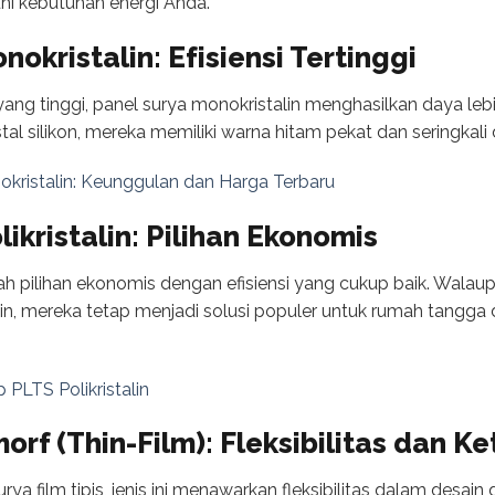
i kebutuhan energi Anda.
nokristalin: Efisiensi Tertinggi
 yang tinggi, panel surya monokristalin menghasilkan daya le
istal silikon, mereka memiliki warna hitam pekat dan seringkali 
okristalin: Keunggulan dan Harga Terbaru
likristalin: Pilihan Ekonomis
lah pilihan ekonomis dengan efisiensi yang cukup baik. Walaupu
in, mereka tetap menjadi solusi populer untuk rumah tangga
PLTS Polikristalin
morf (Thin-Film): Fleksibilitas dan 
urya film tipis, jenis ini menawarkan fleksibilitas dalam des