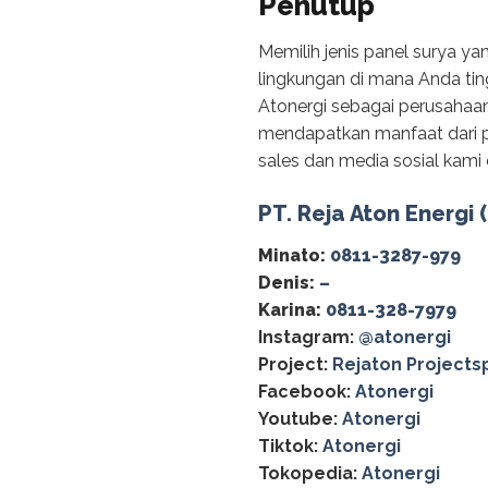
Penutup
Memilih jenis panel surya y
lingkungan di mana Anda ti
Atonergi sebagai perusahaan
mendapatkan manfaat dari pa
sales dan media sosial kami d
PT. Reja Aton Energi 
Minato:
0811-3287-979
Denis:
–
Karina:
0811-328-7979
Instagram:
@‌atonergi
Project:
Rejaton Projects
Facebook:
Atonergi
Youtube:
Atonergi
Tiktok:
Atonergi
Tokopedia:
Atonergi