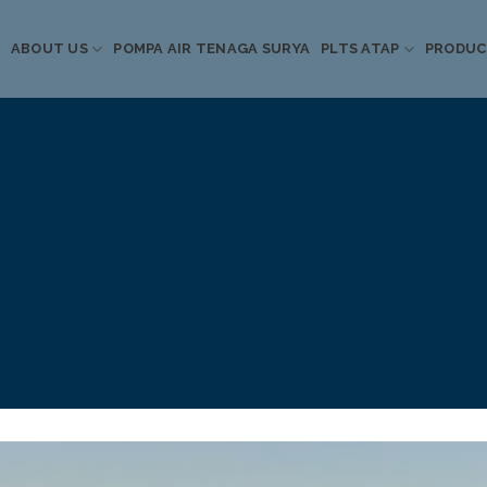
ABOUT US
POMPA AIR TENAGA SURYA
PLTS ATAP
PRODU
Informasi Terkini
Energi Terbarukan
 Pompa Air Tenaga S
PLTS Atap