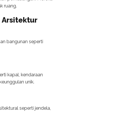
k ruang.
Arsitektur
han bangunan seperti
rti kapal, kendaraan
 keunggulan unik.
ektural seperti jendela,