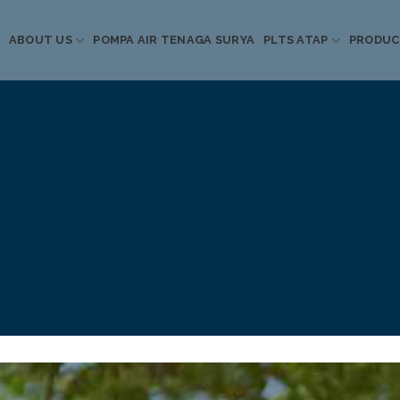
ABOUT US
POMPA AIR TENAGA SURYA
PLTS ATAP
PRODU
Informasi Terkini
Energi Terbarukan
 Pompa Air Tenaga S
PLTS Atap