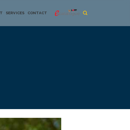
CT
SERVICES
CONTACT
urya dan