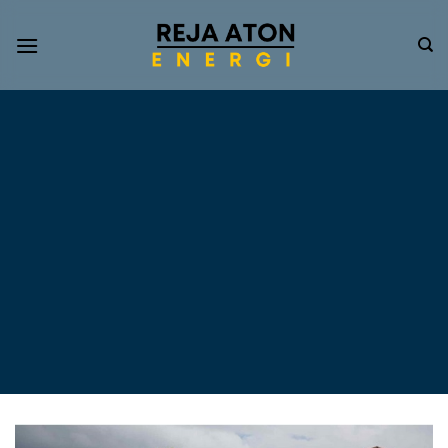
Informasi
Terkini
Energi
Terbarukan
Tentang Pompa Air
Tenaga Surya dan PLTS
Atap