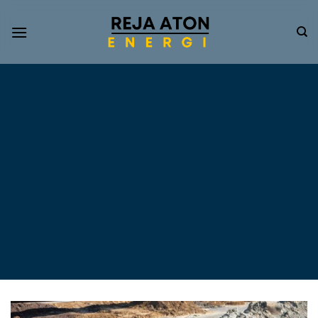
Informasi
Terkini
Energi
Terbarukan
Tentang Pompa Air
Tenaga Surya dan PLTS
Atap